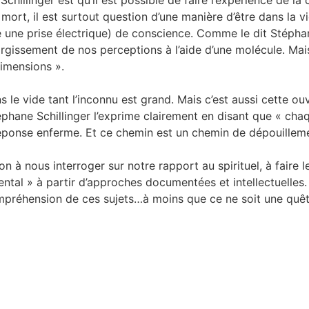
chillinger est qu’il est possible de faire l’expérience de la
mort, il est surtout question d’une manière d’être dans la vi
 une prise électrique) de conscience. Comme le dit Stéphane
rgissement de nos perceptions à l’aide d’une molécule. Ma
dimensions ».
le vide tant l’inconnu est grand. Mais c’est aussi cette ouv
téphane Schillinger l’exprime clairement en disant que « ch
éponse enferme. Et ce chemin est un chemin de dépouilleme
on à nous interroger sur notre rapport au spirituel, à faire 
al » à partir d’approches documentées et intellectuelles. I
mpréhension de ces sujets…à moins que ce ne soit une quêt