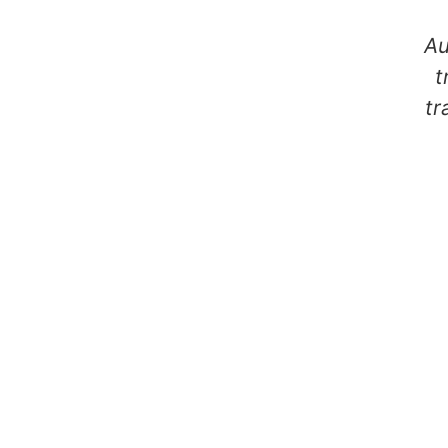
Au
t
tr