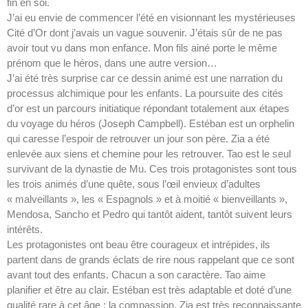
fin en soi.
J’ai eu envie de commencer l’été en visionnant les mystérieuses
Cité d’Or dont j’avais un vague souvenir. J’étais sûr de ne pas
avoir tout vu dans mon enfance. Mon fils ainé porte le même
prénom que le héros, dans une autre version…
J’ai été très surprise car ce dessin animé est une narration du
processus alchimique pour les enfants. La poursuite des cités
d’or est un parcours initiatique répondant totalement aux étapes
du voyage du héros (Joseph Campbell). Estéban est un orphelin
qui caresse l’espoir de retrouver un jour son père. Zia a été
enlevée aux siens et chemine pour les retrouver. Tao est le seul
survivant de la dynastie de Mu. Ces trois protagonistes sont tous
les trois animés d’une quête, sous l’œil envieux d’adultes
« malveillants », les « Espagnols » et à moitié « bienveillants »,
Mendosa, Sancho et Pedro qui tantôt aident, tantôt suivent leurs
intérêts.
Les protagonistes ont beau être courageux et intrépides, ils
partent dans de grands éclats de rire nous rappelant que ce sont
avant tout des enfants. Chacun a son caractère. Tao aime
planifier et être au clair. Estéban est très adaptable et doté d’une
qualité rare à cet âge : la compassion. Zia est très reconnaissante