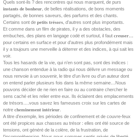
Quels sont-ils ? des rencontres qui nous marquent, de purs
, de belles réalisations, de bons moments
instants de bonheur
partagés, de bonnes saveurs, des parfums et des chants.
Certains sont de
, d’autres sont plus importants.
petits trésors
Et comme dans un film de pirates, il y a des obstacles, des
embuches, des plans en langage codé et surtout, il faut
creuser…
pour certains en surface et pour d’autres plus profondément mais
il y a toujours une merveille à déterrer et des indices, à qui sait les
voir.
Tous les hasards de la vie, qui n’en sont pas, sont des indices :
une chanson entendue à la radio qui nous délivre un message ou
nous renvoie à un souvenir, le titre d’un livre ou d’un auteur dont
on entend parler plusieurs fois dans la même semaine…Nous
pouvons décider de ne rien en faire ou au contraire chercher le
sens caché et les relier entre eux. Ils éclairent des emplacements
de trésors….vous savez les fameuses croix sur les cartes de
notre
.
cheminement intérieur
A titre d’exemple, les périodes de confinement et de couvre-feux
ont été propices aux chasses au trésor : elles ont été source de
tensions, ont généré de la colère, de la frustration, de
l’incompréhension. Nous nous sommes sentis privés de liberté